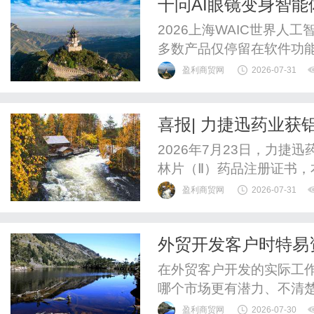
千问AI眼镜变身智能
略，提升网页在特定地理位
2026上海WAIC世界
多数产品仅停留在软件功能
镜全面迭代为智能体眼镜，
盈利商贸网
2026-07-31
案。当前市面上主流AI眼
头戴式语音工具。而千问
喜报| 力捷迅药业获
时捕捉环境画面、对话内容与
2026年7月23日，力
林片（Ⅱ）药品注册证书，
质碳酸镁22mg，甘羟铝11
盈利商贸网
2026-07-31
2026S02608）。铝
病的抗血小板聚集药物。
外贸开发客户时特易
基础上科学配伍重质...
难题？
在外贸客户开发的实际工
哪个市场更有潜力、不清
实力、以及无法有效筛选
盈利商贸网
2026-07-30