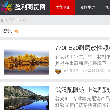
盈利商贸网
体育健康
商旅生涯
热
门户
资讯
综艺娱乐
资讯
首
›
›
770FE20耐磨改
在现代工业生产中，材料
其是在重载和磨损环境下
时，770FE20耐磨改
盈利商贸网
2026-08-08
优越的物理化学特性，受
770FE20耐磨改性颗
武汉配眼镜 上海配
面了解这一革命性材料。一、7
页
暮光ILIT专业验光配镜
程验光师门店案例新闻资