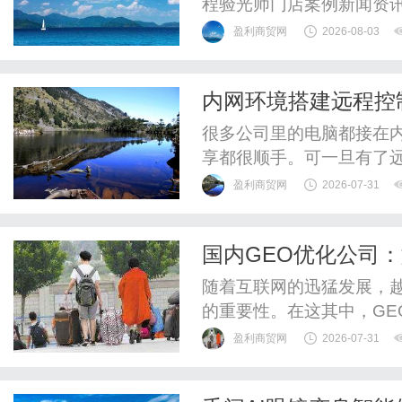
程验光师门店案例新闻资
WUHAN&SHANGHAIOP
盈利商贸网
2026-08-03
验光配镜的写字楼眼镜店
整验光、正品镜片、透明价
内网环境搭建远程控
惠，兼顾高专业度与高性价比
通道
很多公司里的电脑都接在
享都很顺手。可一旦有了
公室A区，想去操作B区
盈利商贸网
2026-07-31
想起来公司内网那台服务
下，想要实现远程控制，
国内GEO优化公司
alt"style="height:auto;"...
排名提升
随着互联网的迅猛发展，越
的重要性。在这其中，GE
服务本地客户的行业中。本
盈利商贸网
2026-07-31
准、服务内容、以及具体
站的搜索引擎排名。什么是