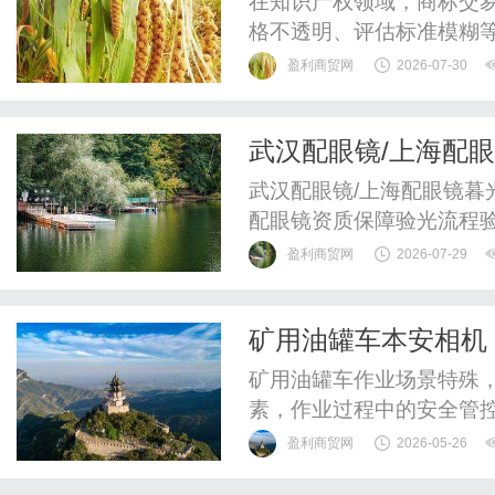
在知识产权领域，商标交
格不透明、评估标准模糊
价，卖方因定价失当错失
盈利商贸网
2026-07-30
学、透明、可量化的商标
于多年行业观察与实务经
武汉配眼镜/上海配
易双方提供可落地的参考框
武汉配眼镜/上海配眼镜暮
配眼镜资质保障验光流程
WUHAN&SHANGHAIOP
盈利商贸网
2026-07-29
验光配镜的写字楼眼镜店
整验光、正品镜片、透明价
矿用油罐车本安相机
惠，兼顾高专业度与高性价.
矿用油罐车作业场景特殊
素，作业过程中的安全管
油罐车本安相机www.sua
盈利商贸网
2026-05-26
能与精准记录功能，为罐