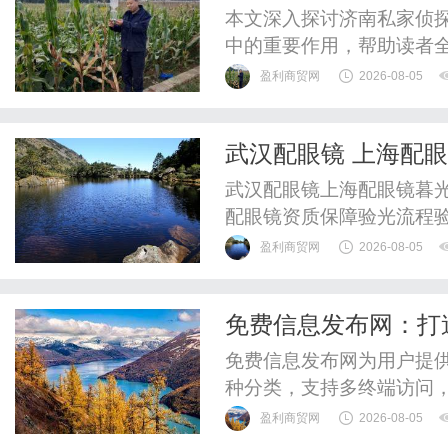
本文深入探讨济南私家侦
中的重要作用，帮助读者
盈利商贸网
2026-08-05
武汉配眼镜 上海配
武汉配眼镜上海配眼镜暮光
配眼镜资质保障验光流程
WUHAN&SHANGHAIOP
盈利商贸网
2026-08-05
验光配镜的写字楼眼镜店
整验光、正品镜片、透明价
免费信息发布网：打
惠，兼顾高专业度与高性价比
免费信息发布网为用户提
种分类，支持多终端访问
盈利商贸网
2026-08-05