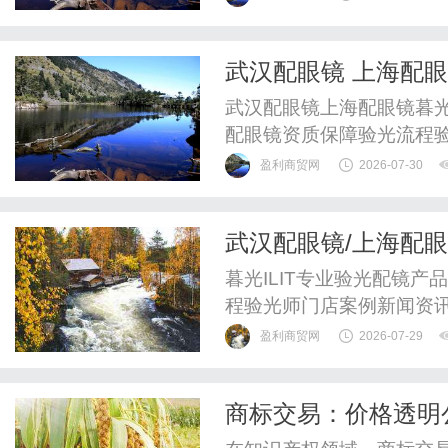
往在于缺乏足够的数据支
台围绕这些实际难题，通过
武汉配眼镜 上海配
可操作的洞察，帮助业务员
武汉配眼镜上海配眼镜暮光
配眼镜资质保障验光流程
WUHAN&SHANGHAIOP
盈利商贸网
2026-07-30
验光配镜的写字楼眼镜店
整验光、正品镜片、透明价
武汉配眼镜/上海配
惠，兼顾高专业度与高性价比
暮光ILIT专业验光配镜
程验光师门店案例新闻资讯
WUHAN&SHANGHAIOP
盈利商贸网
2026-07-29
验光配镜的写字楼眼镜店
整验光、正品镜片、透明价
商标交易：价格透明
惠，兼顾高专业度与高性价.