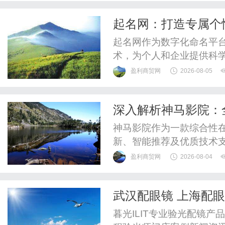
起名网：打造专属个
起名网作为数字化命名平
术，为个人和企业提供科
祥名字。
盈利商贸网
2026-08-05
深入解析神马影院：
神马影院作为一款综合性
新、智能推荐及优质技术
验。
盈利商贸网
2026-08-04
武汉配眼镜 上海配
暮光ILIT专业验光配镜