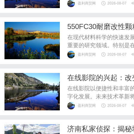
WUHAN&SHANGHAIOP
盈利商贸网
2026-08-07
验光配镜的写字楼眼镜店
整验光、正品镜片、透明价
550FC30耐磨改
惠，兼顾高专业度与高性价比
在现代材料科学的快速发
重要的研究领域。特别是
价材料优劣的重要标准之一
盈利商贸网
2026-08-07
的耐磨性能和广泛的适用
是550FC30耐磨改性颗
在线影院的兴起：改
料、橡胶等材料耐磨性而设计
在线影院以便捷性和丰富
字化发展。未来技术革新
盈利商贸网
2026-08-07
济南私家侦探：揭秘