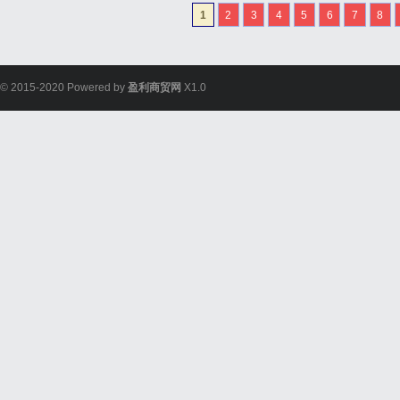
全可视化支撑，成为守护
1
2
3
4
5
6
7
8
突出，对作业记录装备提出严
© 2015-2020 Powered by
盈利商贸网
X1.0