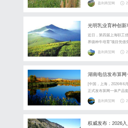
盈利商贸网
2
光明乳业育种创新
近日，第四届上海职工优
界级种牛培育”项目凭借
项目继去年摘得光明食
盈利商贸网
2
主创新迈上新台阶。在去
湖南电信发布算网
[中国，上海，2026年
正式发布算网一体产品套
心理念，助力湖南超过4
盈利商贸网
2
化服务产商品，赋能千行
权威发布：202