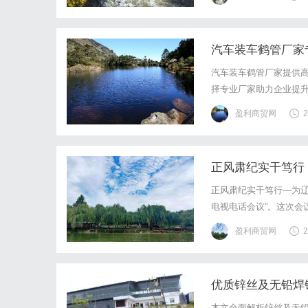
汽车装车鹤管厂家
汽车装车鹤管厂家提供
择专业厂家助力企业提
盈利商贸网
2
正风肃纪实干笃行
正风肃纪实干笃行—为辽宁
电视电话会议”。这次会
一系列核心部署。会上
盈利商贸网
2
句关乎民生。出人意料的
优质锌丝及无铅焊
本文全面解析锌丝及无