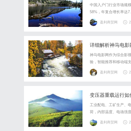
中国入户门行业市场规模
58%，年复合增长率达
防盗，升级为“安全+智
盈利商贸网
2
中国建筑装饰协会、国家
详细解析神马电影
神马电影网作为综合影
验，智能推荐和移动端
盈利商贸网
2
变压器重载运行如
工业配电、工矿生产、
荷，内部温度、电场强
化、设备故障、停机检
盈利商贸网
2
选用适配重载工况的专