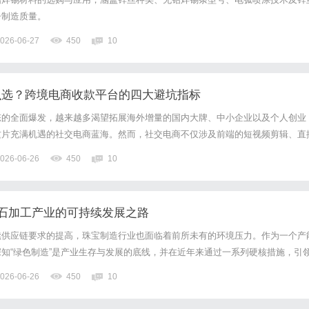
子制造质量。
026-06-27
450
10
k 怎么选？跨境电商收款平台的四大避坑指标
商生态的全面爆发，越来越多渴望拓展海外增量的国内大牌、中小企业以及个人创业
这片充满机遇的社交电商蓝海。然而，社交电商不仅涉及前端的短视频剪辑、直
资金安全和收付合规同样是一门极深的学问。对于刚入局的TikTok新手来说，
026-06-26
450
10
收付工具，往往很容易陷入选择焦虑，甚至一不小心踩入陷...
石加工产业的可持续发展之路
续供应链要求的提高，珠宝制造行业也面临着前所未有的环境压力。作为一个产
知“绿色制造”是产业生存与发展的底线，并在近年来通过一系列硬核措施，引
绿色变革。当前的梧州宝石加工工厂，早已告别了粗放式的废水排放时代。园区
026-06-26
450
10
理中心，通过生物降解和化学沉淀，确保所有工业生产用水实现闭环...