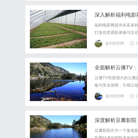
深入解析福利电影
福利电影网提供丰富多
打造优质观影体验与互
盈利商贸网
2
全面解析云播TV
云播TV凭借强大的云播
输与安全保障，引领云
盈利商贸网
2
深度解析豆瓣影院
豆瓣影院作为一个集电
影爱好者的观影圣地和