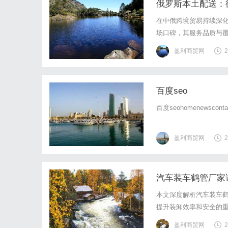
俄罗斯本土配送：
在中俄跨境贸易持续深
场口碑，其服务品质与
盈利商贸网
2
百度seo
百度seohomenewsconta
盈利商贸网
2
汽车装车鹤管厂家
本文深度解析汽车装车
提升装卸效率和安全的
盈利商贸网
2