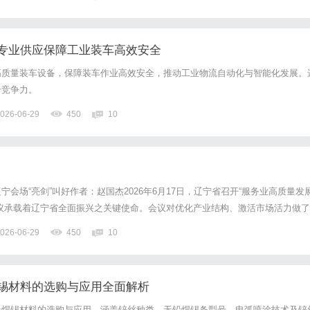
专业供应保障工业装车高效安全
高质量装车设备，保障装车作业高效安全，推动工业物流自动化与智能化发展。
升竞争力。
026-06-29
450
10
会场“亮剑”叫好作者：赵国杰2026年6月17日，辽宁省召开“服务业高质量发
议承载着辽宁省全面振兴之关键使命。会议对优化产业结构、激活市场活力做了
，省委书记许昆林直面辽宁发展痛点，精准部署六大务实工程，字字聚焦发展，
026-06-29
450
10
是，参加这样重要会议的一个市委常委、宣传部部长竟在分...
锡材料的选购与应用全面解析
铅焊锡材料的选购与应用，涵盖锌丝种类、无铅焊锡条型号、电弧喷涂技术及锌