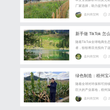
厂家选择，助力提升电
盈利商贸网
2
新手做 TikTo
随着TikTok全球电
者，纷纷将目光投向了
带货和达人建联，后端的
盈利商贸网
2
对市场上五花八门的跨境
绿色制造：梧州宝
随着全球对环保和可持
巨大的产业基地，梧州深
了全球宝石加工行业的
盈利商贸网
2
部建立了集中的污水预处