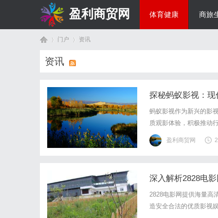
盈利商贸网
体育健康
商旅
门户
资讯
综艺娱乐
资讯
首
›
›
探秘蚂蚁影视：现
蚂蚁影视作为新兴的影
质观影体验，积极推动
盈利商贸网
2
深入解析2828
页
2828电影网提供海量
造安全合法的优质影视