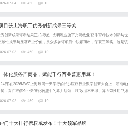
026-07-04
450
10
项目获上海职工优秀创新成果三等奖
秀创新成果评审结果正式揭晓。光明乳业旗下光明牧业“奶牛育种技术创新与世
突破性成果与显著产业价值，从众多参评项目中脱颖而出，荣获三等奖。这是该
品集团职工优秀创新成果一等奖后，再次斩获重磅荣誉，也标志着我国奶牛种源
026-07-03
450
10
年的光明食品集团“第一届职工优秀创新成果奖”评选中，该项目获得...
一体化服务产商品，赋能千行百业普惠用算！
6月24日]在2026MWC上海展同一天举行的长沙医疗行业数字创新大会上，湖南电
餐，旨在破解企业数智化转型中的算力瓶颈，以“数据不出域、算力弹性用”为
500家潜在企业迈入普惠用算的新时代。中国西南新闻报,湖南电信发布算网一
026-07-02
450
10
百业普惠用算！直击痛点：让算力像水电一样即...
6入户门十大排行榜权威发布！十大领军品牌