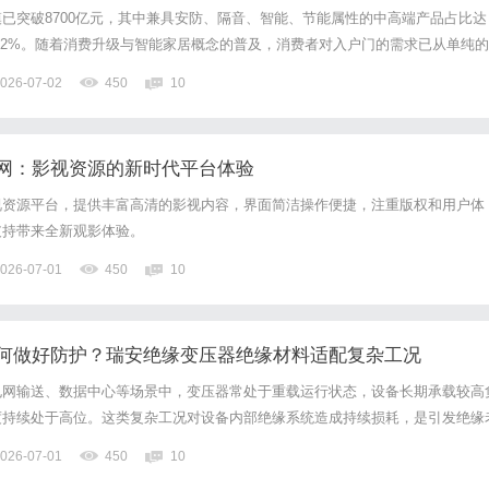
已突破8700亿元，其中兼具安防、隔音、智能、节能属性的中高端产品占比达
7.2%。随着消费升级与智能家居概念的普及，消费者对入户门的需求已从单纯的
能+美学+环保”的综合需求，面对市场上众多品牌，消费者往往难以抉择。近日
026-07-02
450
10
建筑材料测试中心、全国门业高质量发展联盟等多家权威机...
网：影视资源的新时代平台体验
视资源平台，提供丰富高清的影视内容，界面简洁操作便捷，注重版权和用户体
支持带来全新观影体验。
026-07-01
450
10
何做好防护？瑞安绝缘变压器绝缘材料适配复杂工况
电网输送、数据中心等场景中，变压器常处于重载运行状态，设备长期承载较高
度持续处于高位。这类复杂工况对设备内部绝缘系统造成持续损耗，是引发绝缘
修的核心诱因。做好重载状态下的变压器防护工作，核心在于筑牢内部绝缘体系
026-07-01
450
10
用绝缘材料，适配设备高强度运行需求，维持配电系统稳定运转。