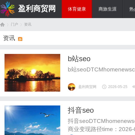
盈利商贸网
体育健康
商旅生涯
热
门户
资讯
综艺娱乐
资讯
首
›
›
b站seo
b站seoDTCMhomenewscont
盈利商贸网
2026-05-25
抖音seo
页
抖音seoDTCMhomenews
商业变现路径time：202