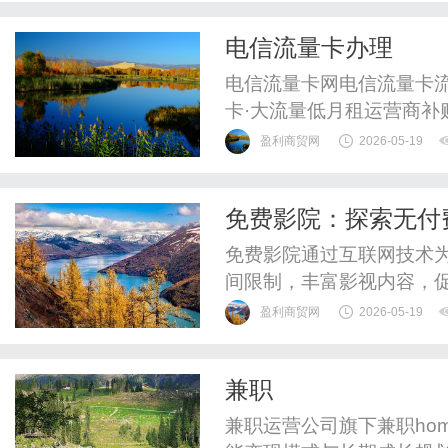
联通流量卡免费申请·快递到
电信流量卡办理
况网络上流传的"联通19元无
电信流量卡网电信流量卡
卡·大流量低月租运营商补
大流量套餐，享受国家政策
盈利商贸网
2026-05-19
上宣传的"19元无限流量"
起50GB以上通用流量全
免费影院：探索无付
邮到家重要说明：市面上流传的
免费影院通过互联网技术
间限制，丰富影视内容，
等挑战。
盈利商贸网
2026-05-19
兼职
兼职运营公司旗下兼职homene