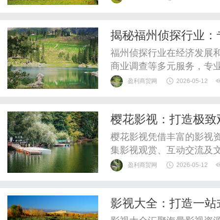
根、用对方子——而通络
键。为啥同样是治硬皮病
揭秘福州侦探行业：
治“表面”，没通“根源”。而通
福州侦探行业在经济发展
商业调查等多元服务，专
盈利商贸网
2026-05-12
樱花影视：打造极致
樱花影视凭借丰富的影视
集影视观赏、互动交流及
影新潮流。
盈利商贸网
2026-05-12
影视大全：打造一站