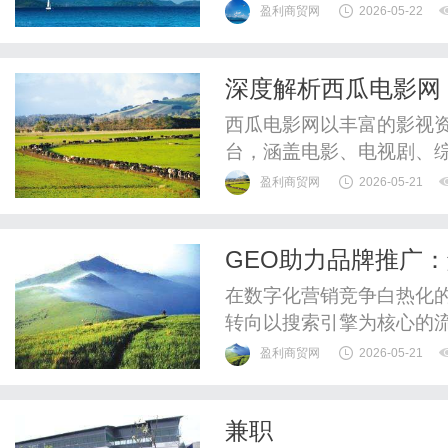
书，腰部（50-500万）
盈利商贸网
2026-05-22
商业报价：头部单条视频10万
星图基准价。流量稳定性：头部
深度解析西瓜电影网
西瓜电影网以丰富的影视
台，涵盖电影、电视剧、
环境。
盈利商贸网
2026-05-21
GEO助力品牌推广
略
在数字化营销竞争白热化
转向以搜索引擎为核心的流
擎优化的广义延伸）作为
盈利商贸网
2026-05-21
在流量获取上，更在于通
影响力。无论是新兴品牌抢
兼职
绕不开的关键策略。本文将