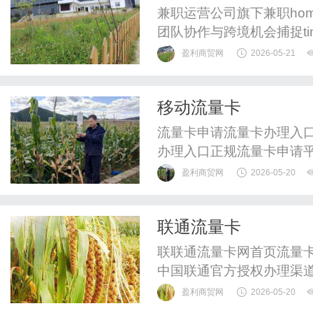
兼职运营公司旗下兼职homene
团队协作与跨境机会捕捉time
万里汇接收美元、欧元，提
盈利商贸网
2026-05-21
款风险。跨时区会议：使用Wo
作重叠的2小时内完成同步..
移动流量卡
流量卡申请流量卡办理入
办理入口正规流量卡申请
授权了解真实套餐价格，
盈利商贸网
2026-05-20
卡办理入口⚠️关于"19元流
元无限流量卡"和"9.9元
联通流量卡
话费补贴、返现优惠后的结果
联联通流量卡网首页流量
中国联通官方授权办理渠
·免费邮寄告别流量焦虑，
盈利商贸网
2026-05-20
语音通话，全国通用不限