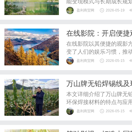
能变现模式与长期成长规划ti
勤、排队等候等5-30分
盈利商贸网
2026-05-19
字工具掌握：熟练使用剪映
短视频剪辑、海报设计等..
在线影院：开启便捷
在线影院以其便捷的观影
变了人们的娱乐习惯，推
盈利商贸网
2026-05-15
万山牌无铅焊锡线及
本文详细介绍了万山牌无
环保焊接材料的特点与应
用。
盈利商贸网
2026-05-15