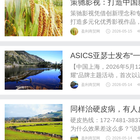
策驰影视：打造中国
策驰影视凭借创新理念和
打造多元化优秀影视作品
盈利商贸网
2026-05-15
ASICS亚瑟士发布
后的真实面容诠释由内
【中国上海，2026年5月
对身心状态的提振
耀”品牌主题活动，首次
自然光彩。在滤镜盛行、护
盈利商贸网
2026-05-14
焦“焕发光彩”的本源，主
彩。ASICS亚瑟士签约运动
同样治硬皮病，有人
题活动“一刻钟闪...
硬皮热线：172-7481-
为什么效果差这么多？”说
靠激素暂时压制症状那么
盈利商贸网
2026-05-14