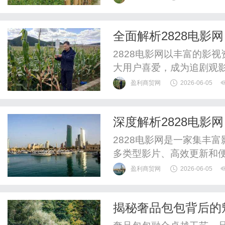
全面解析2828电
体验
2828电影网以丰富的影
大用户喜爱，成为追剧观
盈利商贸网
2026-06-05
深度解析2828电
2828电影网是一家集丰
多类型影片、高效更新和
盈利商贸网
2026-06-05
揭秘奢品包包背后的