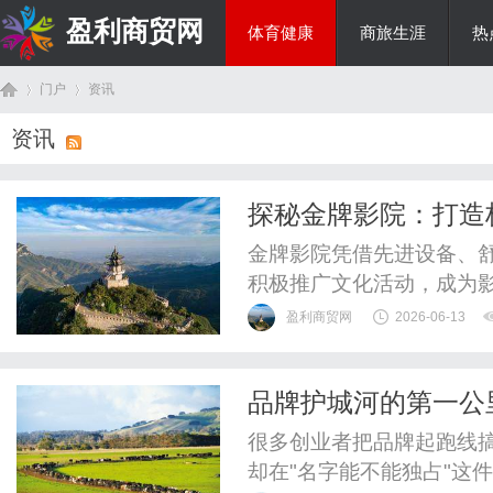
盈利商贸网
体育健康
商旅生涯
热
门户
资讯
综艺娱乐
资讯
首
›
›
探秘金牌影院：打造
金牌影院凭借先进设备、
积极推广文化活动，成为
盈利商贸网
2026-06-13
品牌护城河的第一公
页
很多创业者把品牌起跑线搞
却在"名字能不能独占"这