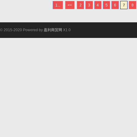
会分配整个4KB页帧，剩
1...
<<
2
3
4
5
6
7
8
这种碎片在频繁分配小内存对
© 2015-2020 Powered by
盈利商贸网
X1.0