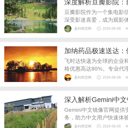
深度解析豆瓣影院：
豆瓣影院作为一个集电影
深受影迷喜爱，成为观影
盈利商贸网
2026-06-08
加纳药品极速送达：
递_上飞时达快递官
飞时达快递为全球的企业
格优惠高达80%。专业代理
递、UPS国际快递、EM
盈利商贸网
2026-06-08
运水陆路业务。欧洲.美洲.
件价格FedEx国际快递公
深入解析Gemini
DHL国际快递公司小...
Gemini中文镜像官网提
务，助力中文用户快速体
健康发展。
盈利商贸网
2026-06-05