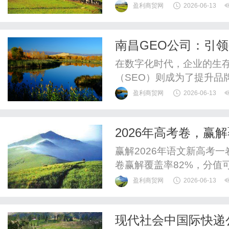
通知、平台下架函，或者
盈利商贸网
2026-06-13
扩张，只能含泪换名换包
值，从来不是帮你填一张
南昌GEO公司：引
每天喊的那个名字，法律上
在数字化时代，企业的生
（SEO）则成为了提升品
GEO公司作为一家专业从
盈利商贸网
2026-06-13
累和丰富的实践经验，在
佼者。本文将详细探讨南昌
2026年高考卷，赢
方向，旨在为广大企业提供一
赢解2026年语文新高考一
卷赢解覆盖率82%，分值可
解覆盖率93%，分值可达1
盈利商贸网
2026-06-13
覆盖率92%，分值可达13
现代社会中国际快递