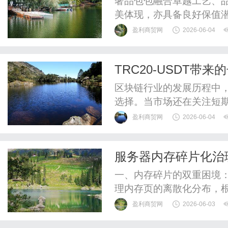
奢品包包融合卓越工艺、
美体现，亦具备良好保值
盈利商贸网
2026-06-04
TRC20-USDT
键布局
区块链行业的发展历程中
选择。当市场还在关注短
展开。近日，孙宇晨在接受
盈利商贸网
2026-06-04
Tether合作推出TRC2
中的重要转折点之一。这
服务器内存碎片化治理
出Web3企业在关键时期进行
实践
一、内存碎片的双重困境
理内存页的离散化分布，
类。内部碎片源于内存分
盈利商贸网
2026-06-03
盾。以4KB为基本页帧的L