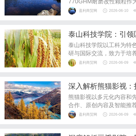
770GHM耐磨改性颗粒
和独特的改性特性，逐渐获
盈利商贸网
2026-06-10
耐磨改性颗粒的特点、应
好地理解其在不同领域的应
泰山科技学院：引领
粒？770GHM耐磨改性颗粒
泰山科技学院以工科为特
研与国际交流，致力于培
盈利商贸网
2026-06-09
深入解析熊猫影视：
熊猫影视以多元化内容和
合作、原创内容及智能推
持续创新发展。
盈利商贸网
2026-06-09