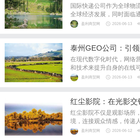
国际快递公司作为全球物
全球经济发展，同时面临
盈利商贸网
2026-06-13
泰州GEO公司：引
在现代数字化时代，网络
和技术来提升自身的在线可
这样一家专注于生成引擎优
盈利商贸网
2026-06-13
的优化服务，帮助客户在激
发展历程GEO公司的成立
红尘影院：在光影交
群对互联网及市场营销充满
红尘影院不仅是观影场所
境，连接观众情感，传递
盈利商贸网
2026-06-12