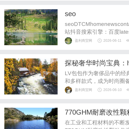
seo
seoDTCMhomenews
站抖音搜索引擎：百度late
视频排名策略time：202
盈利商贸网
2026-06-11
25%权重是入门门槛，内
占18%是加速器，账号权重
探秘奢华时尚宝典：
LV包包作为奢侈品中的经
和多样款式，成为时尚圈
盈利商贸网
2026-06-10
770GHM耐磨改性
在工业和工程材料的不断