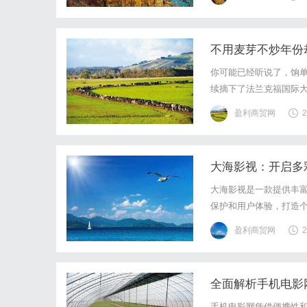
厚厚的一层渣，水壶用半
不用麦芽不炒年份
你可能已经听说了，饷
续摘下了法兰克福国际大
奖。紧接着，SFWSC旧
盈利商贸网
2
杯”中国酒业奥运会中品牌
大海影视：开启多
大海影视是一款提供丰
保护和用户体验，打造
盈利商贸网
2
全面解析手机电影
手机电影网凭借便携性