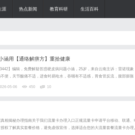
生涯
热点新闻
教育科研
生活百科
小涵用【通络解痹方】重拾健康
103442】编辑，免费解疑答惑硬皮病问题小涵，25岁，来自云南主诉：雷诺现象
动不便，关节酸痛不适，进食时易呛水，吞咽有不适感，胃食管反流，腹部膨胀
专业诊断，小涵被确诊为系统性硬皮病，雷诺氏病；尽管小涵尝试过多种治疗方
026-05-06
450
10
灸，但效果始终未能满足她的期待。在一次偶然的机会，她...
绍真相揭秘办理指南关于我们流量卡办理入口正规流量卡申请平台移动、联通、
方授权了解真实套餐价格，避免虚假宣传，选择适合您的大流量套餐流量卡办理
和"9元流量卡"的真相市面上宣传的"19元无限流量卡"和"9.9元360G流量卡"并不