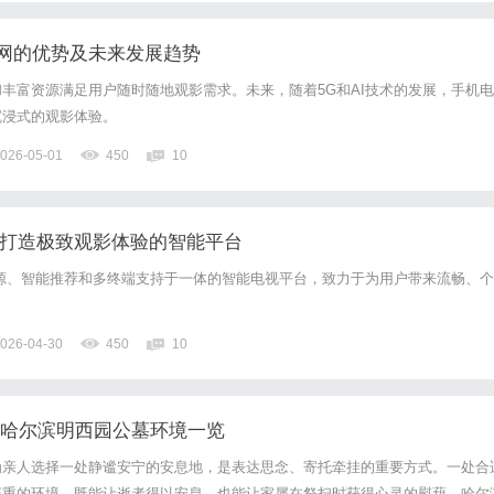
网的优势及未来发展趋势
丰富资源满足用户随时随地观影需求。未来，随着5G和AI技术的发展，手机电
沉浸式的观影体验。
026-05-01
450
10
：打造极致观影体验的智能平台
源、智能推荐和多终端支持于一体的智能电视平台，致力于为用户带来流畅、个
026-04-30
450
10
 哈尔滨明西园公墓环境一览
为亲人选择一处静谧安宁的安息地，是表达思念、寄托牵挂的重要方式。一处合
庄重的环境，既能让逝者得以安息，也能让家属在祭扫时获得心灵的慰藉。哈尔