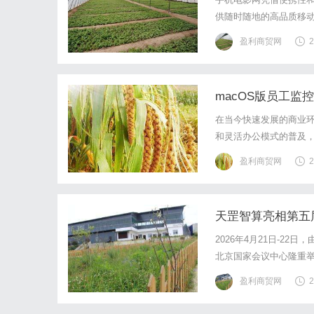
供随时随地的高品质移
盈利商贸网
2
macOS版员工
在当今快速发展的商业
和灵活办公模式的普及
决的问题。macOS版
盈利商贸网
2
什么是员工监控软件？员
天罡智算亮相第五届
2026年4月21日-
北京国家会议中心隆重
盛会，大会聚焦人工智能
盈利商贸网
2
业人士，共探AI技术与