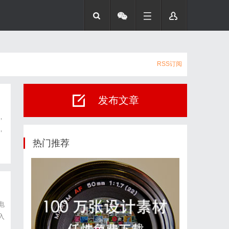
RSS订阅
发布文章
，
，
热门推荐
电
入
存