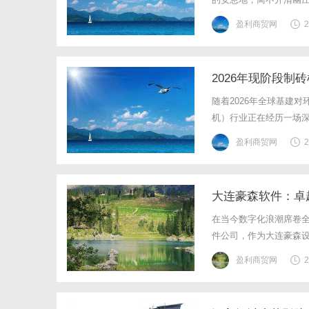
明西园公墓，以得天独
盈利商贸网
2
公墓环境一览。
2026年现阶段
随着2026年全球基建
机）行业正在经历一场
时代已经过去，取而代之
盈利商贸网
2
量。本文将为您深度解析
大连豪森软件：卓
在当今数字化浪潮席卷
件公司，作为大连豪森
察力，在软件和信息技
盈利商贸网
2
全方位服务豪森软件自成