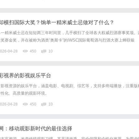
年就堵了出水孔；开餐馆做酒店，高峰期几十个水龙头同时开，水压小得像...
却横扫国际大奖？饷单一精米威士忌做对了什么？
单一精米威士忌在短短两三年时间里，几乎横扫了全球各大权威烈酒赛事奖项。
奖赛金奖，并在被称为酒类“奥斯卡”的IWSC国际葡萄酒与烈酒大赛上蝉联银
金山世界烈酒大赛、IGC国际烈酒香港大赛，奖牌接踵而至，更在2025年“华樽
026-04-28
450
10
价值跃升为21.36亿元。甚至，连它的瓶身设计，都...
彩视界的影视娱乐平台
富影视资源的娱乐平台，涵盖电影、电视剧、综艺等，支持多终端播放，注重版
个性化、高质量的观影环境。
026-04-28
450
10
网：移动观影新时代的最佳选择
和丰富资源，改变传统观影习惯。其高清画质、安全保障和个性化推荐，为用户