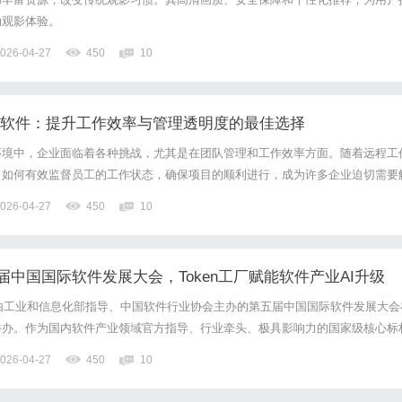
动观影体验。
026-04-27
450
10
监控软件：提升工作效率与管理透明度的最佳选择
环境中，企业面临着各种挑战，尤其是在团队管理和工作效率方面。随着远程工
，如何有效监督员工的工作状态，确保项目的顺利进行，成为许多企业迫切需要
员工监控软件应运而生，成为企业管理层提升工作效率与管理透明度的重要工具
026-04-27
450
10
工监控软件是一种旨在帮助企业管理和监控员工工作时间、活动及行...
中国国际软件发展大会，Token工厂赋能软件产业AI升级
22日，由工业和信息化部指导、中国软件行业协会主办的第五届中国国际软件发展大会
举办。作为国内软件产业领域官方指导、行业牵头、极具影响力的国家级核心标
与软件变革——AI融合与数智出海新机遇主题，汇聚政、产、学、研、用各界
026-04-27
450
10
软件产业深度融合的创新发展路径。天罡智算作为国内领...