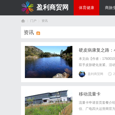
盈利商贸网
体育健康
商旅
门户
资讯
综艺娱乐
资讯
首
›
›
硬皮病康复之路：
本文由【作者：17600
双手皮肤硬化发紧、活
长期受便秘困扰；经过
盈利商贸网
2
法，包括西药、激素和针
移动流量卡
页
流量卡申请首页套餐介
信、广电四大运营商官
口⚠️关于"19元流量卡"