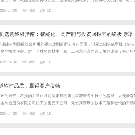
厚的自然与人文环境，成为清明寄思选安息地的优质选择，以下为大家带来明西
026-04-30
450
10
制砖机选购终极指南：智能化、高产能与投资回报率的终极博弈
对环保建材和固废综合利用的要求达到前所未有的高度，混凝土砌块成型机（制砖
深度的技术洗牌。对于全球的建材生产商、工程承包商而言，单纯比较设备价格
的是对全自动化生产线、伺服振动技术、以及长期投资回报率（ROI）的全面
026-04-30
450
10
2026年现阶段制砖机市场的核心选购维度，并对当前市场上的...
越软件品质，赢得客户信赖
全球的时代，科技的力量正以前所未有的速度重塑着各个行业的格局。大连豪森
设备制造股份有限公司旗下的重要子公司，凭借其深厚的技术底蕴和敏锐的市场
术服务领域崭露头角，成为推动中国企业数字化转型的一支重要力量。多元业务
026-04-30
450
10
立以来，始终专注于为不同领域的用户提供全面且专业的数字化解决方...