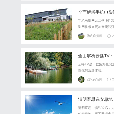
全面解析手机电影
手机电影网以其便捷性和
影网将带来更加智能和
盈利商贸网
2
全面解析云播TV
云播TV是一款集海量资
性化的观影体验。
盈利商贸网
2
清明寄思选安息地
清明寄思，慎终追远，
的安息地，离不开清幽