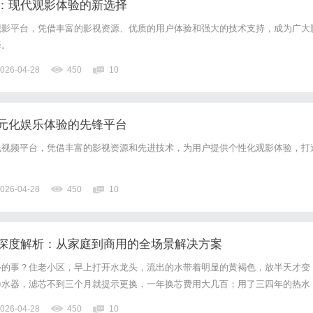
：现代观影体验的新选择
观影平台，凭借丰富的影视资源、优质的用户体验和强大的技术支持，成为广大
择。
026-04-28
450
10
元化娱乐体验的先锋平台
线视频平台，凭借丰富的影视资源和先进技术，为用户提供个性化观影体验，打
026-04-28
450
10
深度解析：从家庭到商用的全场景解决方案
心的事？住老小区，早上打开水龙头，流出的水带着明显的黄褐色，放半天才变
净水器，滤芯不到三个月就提示更换，一年换芯费用大几百；用了三四年的热水
师傅上门清理，掏出一大堆黄褐色的泥沙垢块；农村自建房抽井水，煮完水锅底
026-04-28
450
10