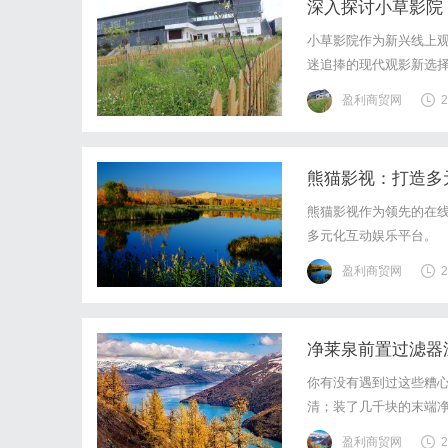
深入探讨小草影院
小草影院作为新兴线上
迷追捧的现代观影新选
盈利商贸网
2
熊猫影视：打造多
熊猫影视作为领先的在
多元化互动娱乐平台。
盈利商贸网
2
净莱泉前置过滤器
你有没有遇到过这些糟
清；装了几千块的末端
器，出水越来越小，找
盈利商贸网
2