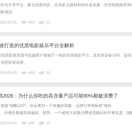
创作与分享平台，聚合优质内容，支持多元题材和创作者发展，凭借智能推荐和
剧新潮流。
026-05-05
450
10
为影迷打造的优质电影娱乐平台全解析
海量优质影视资源与优越用户体验于一体的在线电影平台，支持多设备访问，提供
，深受影迷喜爱。
026-05-05
450
10
局2026：为什么你吃的高含量产品可能90%都被浪费了
搜索"辅酶Q10"，你会看到一个有趣的现象：品牌们争相标榜"每粒
""300mg"，仿佛含量越高就越好。然而，一个被绝大多数消费者忽略的科学事实是：辅
体对它的天然吸收率极低。据《中国居民膳食营养素参考摄入量》第550页记载
026-05-04
450
10
酶Q10的吸收率仅为2%-3%。这意味着什么...