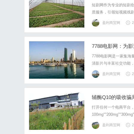
短剧网作为专业的短剧
质服务，引领短视频戏
盈利商贸网
2
7788电影网：
7788电影网是一家集
清影片与丰富社交功能
盈利商贸网
2
辅酶Q10的吸收骗
打开任何一个电商平台，
100mg""200mg
Q10是脂溶性物质，人
盈利商贸网
2
动物实验数据，大鼠体内辅