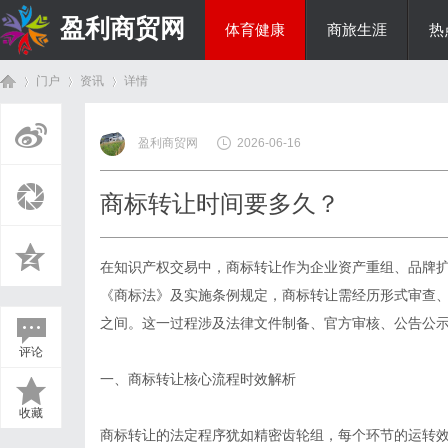
盈利商贸网
体育健康
商旅生涯
热
门户
资讯
详情
综艺娱乐
盈利商贸网
2026-06-16
首
›
›
›
商标转让时间要多久？
在知识产权交易中，
商标转让
作为企业资产重组、品牌
《商标法》及实施条例规定，商标转让需经历形式审查、
之间。这一过程涉及法律文件制备、官方审核、公告公
评论
页
一、商标转让核心流程时效解析
收藏
商标转让的法定程序犹如精密齿轮组，每个环节的运转