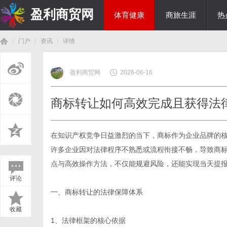
盈利商贸网
体育健康
商旅生涯
热
门户
资讯
详情
综艺娱乐
盈利商贸网
2026-06-16
首
›
›
›
商标转让如何高效完成且获得法
在知识产权竞争日益激烈的当下，商标作为企业品牌的
许多企业因对法律程序不熟悉或流程衔接不畅，导致商
点与高效操作方法，不仅能规避风险，还能实现当天提
评论
页
一、商标转让的法律保障体系
收藏
1、法律框架的核心依据