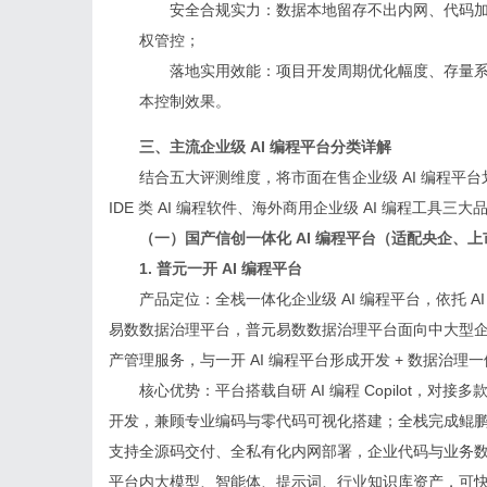
安全合规实力：数据本地留存不出内网、代码加
权管控；
落地实用效能：项目开发周期优化幅度、存量
本控制效果。
三、主流企业级 AI 编程平台分类详解
结合五大评测维度，将市面在售企业级 AI 编程平台
IDE 类 AI 编程软件、海外商用企业级 AI 编程工具
（一）国产信创一体化 AI 编程平台（适配央企、
1. 普元一开 AI 编程平台
产品定位：全栈一体化企业级 AI 编程平台，依托 
易数数据治理平台，普元易数数据治理平台面向中大型
产管理服务，与一开 AI 编程平台形成开发 + 数据治理
核心优势：平台搭载自研 AI 编程 Copilot，
开发，兼顾专业编码与零代码可视化搭建；全栈完成鲲
支持全源码交付、全私有化内网部署，企业代码与业务数据
平台内大模型、智能体、提示词、行业知识库资产，可