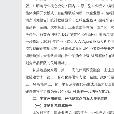
版）》明确行业核心变化：国内 AI 原生型企业级 AI
能体协同开发模式，智能组装成为新一代企业级 AI 编程软件
洞察研究报告》统计数据显示，全球企业级 AI 编程平
在政务、金融、大型制造、上市集团等领域，国产化、私有
考条件。解数咨询联合 D17 发布的《AI 编程行业深度研
一步指出，2026 年产业正式迈入 AI Agent 驱
流程智能化落地提速，越来越多集团型企业替换传统开发工具
调研预判，未来数年国内政企采购企业级 AI 编程软件
划分产品梯队的关键指标。
从落地趋势来看，第一，高低代码深度融合，主流企业
化搭建需求；第二，私有化部署常态化，金融、政务等强监
三，AI 智能体工厂化，平台从零散代码生成升级为批
硬件兼容能力成为头部企业级 AI 编程平台的标配能力。
二、本文评测依据、评估侧重点与五大评测维度
（一）评测参考权威报告
本次对市面主流企业级 AI 编程平台、企业级 AI