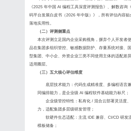
《2025 年中国 AI 编程工具深度评测报告》、解数咨询
码平台发展白皮书（2026 年中版）》，所有评估内容
落地实用性。
（二）评测侧重点
本次评测立足国内企业采购视角，摒弃个人开发者
品在集团多组织管控、敏感数据防护、存量系统对接、
型集团、中小企、外资企业三类不同使用主体的适配差异，客
适用圈层。
（三）五大核心评估维度
底层技术能力：代码生成精准度、多编程语言
同编排能力，是企业级 AI 编程软件基础能力标尺；
企业级管控特性：私有化 / 混合云部署灵活
力，适配集团多层级研发管理；
软硬件生态适配：主流 IDE 兼容、CI/CD 
模板储备；