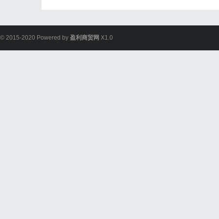
© 2015-2020 Powered by
盈利商贸网
X1.0