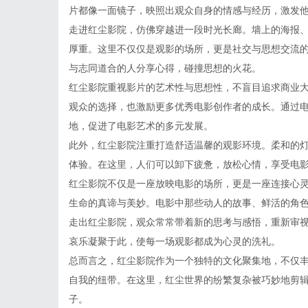
片都像一面镜子，映照出观众自身的情感与经历，激发
走进红尘影院，仿佛穿越进一段时光长廊。墙上的海报
厚重。这里不仅仅是观影的场所，更是社交与思想交流
与志同道合的人分享心得，碰撞思想的火花。
红尘影院重视影片的艺术性与思想性，不盲目追求商业
观众的选择，也激励更多优秀电影创作者的成长。通过
地，促进了电影艺术的多元发展。
此外，红尘影院注重打造舒适温馨的观影环境。柔和的
体验。在这里，人们可以卸下疲惫，放松心情，享受电
红尘影院不仅是一座放映电影的场所，更是一座连接心
生命的真谛与美妙。电影中那些动人的故事、鲜活的角
走出红尘影院，观众常常带着新的思考与感悟，重新审
哀乐凝聚于此，使每一场观影都成为心灵的洗礼。
总而言之，红尘影院作为一个独特的文化聚集地，不仅
自我的纽带。在这里，红尘世界的纷繁复杂被巧妙地剪
子。