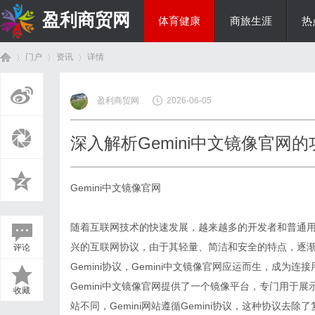
盈利商贸网
体育健康
商旅生涯
热
门户
资讯
详情
综艺娱乐
盈利商贸网
2026-06-05
首
›
›
›
深入解析Gemini中文镜像官网
Gemini中文镜像官网
随着互联网技术的快速发展，越来越多的开发者和普通用户
兴的互联网协议，由于其轻量、简洁和安全的特点，逐
评论
页
Gemini协议，Gemini中文镜像官网应运而生，成为连接
Gemini中文镜像官网提供了一个镜像平台，专门用于展示和
收藏
站不同，Gemini网站遵循Gemini协议，这种协议