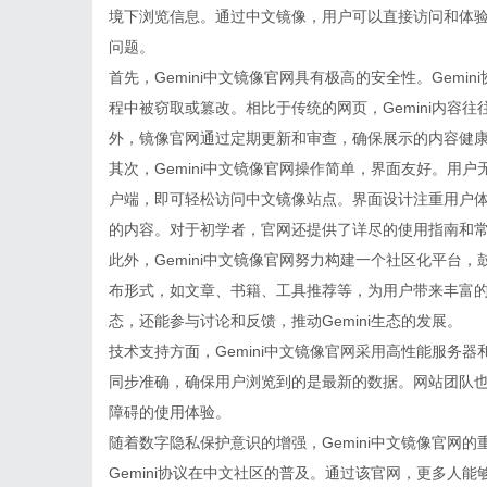
境下浏览信息。通过中文镜像，用户可以直接访问和体验G
问题。
首先，Gemini中文镜像官网具有极高的安全性。Gemi
程中被窃取或篡改。相比于传统的网页，Gemini内容往往
外，镜像官网通过定期更新和审查，确保展示的内容健
其次，Gemini中文镜像官网操作简单，界面友好。用户
户端，即可轻松访问中文镜像站点。界面设计注重用户
的内容。对于初学者，官网还提供了详尽的使用指南和常见
此外，Gemini中文镜像官网努力构建一个社区化平台
布形式，如文章、书籍、工具推荐等，为用户带来丰富的信
态，还能参与讨论和反馈，推动Gemini生态的发展。
技术支持方面，Gemini中文镜像官网采用高性能服务
同步准确，确保用户浏览到的是最新的数据。网站团队
障碍的使用体验。
随着数字隐私保护意识的增强，Gemini中文镜像官网
Gemini协议在中文社区的普及。通过该官网，更多人