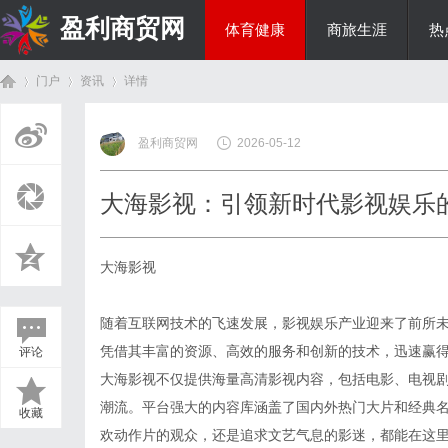
盈利商贸网
体育健康
商旅生涯
热
门户
资讯
详情
综艺娱乐
盈利商贸网
2026-05-12
首
›
›
›
大海影视：引领新时代影视娱乐
大海影视
随着互联网技术的飞速发展，影视娱乐产业迎来了前所
凭借其丰富的资源、高效的服务和创新的技术，迅速赢
评论
页
大海影视不仅提供海量高清影视内容，包括电影、电视
潮流。平台强大的内容库涵盖了国内外热门大片和经典
收藏
欢动作片的观众，还是追求文艺气息的影迷，都能在这