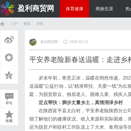
盈利商贸网
体育健康
商旅生涯
热
门户
资讯
详情
综艺娱乐
盈利商贸网
2026-02-13
首
›
›
›
平安养老险新春送温暖：走进乡
岁末年初，寒意正浓，温暖在悄然传递。202
送温暖”公益行动，以“精准帮扶、关爱一线”为
庭，为脱贫群众、独居老人、困难儿童、残疾人
定点帮扶：脚步丈量乡土，真情润泽乡村
评论
页
在陕西富平县太白村，平安养老险陕西分公司
细了解他们的健康状况、收入来源和实际困难，
收藏
还为脱贫户和驻村工作队送上了大米、食用油等